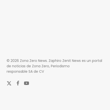
© 2026 Zona Zero News. Zaphiro Zenit News es un portal
de noticias de Zona Zero, Periodismo
responsable SA de CV
x-
facebook
youtube
twitter
En Zona Zero, ofrecemos una plataforma integral que
cubre las últimas noticias y eventos de relevancia en