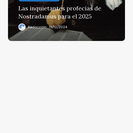
2025
Las inquietantes profecías de
Nostradamus para el 2025
Redacción
13/12/2024