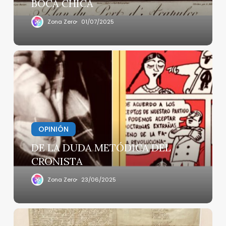
BOCA CHICA
Zona Zero
01/07/2025
DE
LA
DUDA
METÓDICA
DEL
CRONISTA
OPINIÓN
DE LA DUDA METÓDICA DEL
CRONISTA
Zona Zero
23/06/2025
VINICIUS