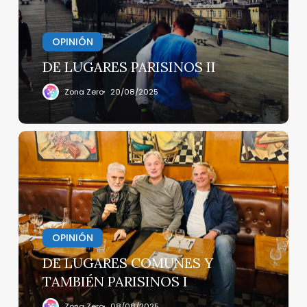
OPINIÓN
DE LUGARES PARISINOS II
Zona Zero
20/08/2025
DE
LUGARES
COMUNES
Y
TAMBIÉN
PARISINOS
I
OPINIÓN
DE LUGARES COMUNES Y
TAMBIÉN PARISINOS I
Zona Zero
08/08/2025