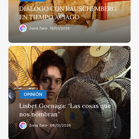
DIÁLOGO CON RAUSCHEMBERG
EN TIEMPO ACIAGO
Zona Zero
19/01/2026
Lisbet
Goenaga:
“Las
cosas
que
nos
nombran”
OPINIÓN
Lisbet Goenaga: “Las cosas que
nos nombran”
Zona Zero
08/01/2026