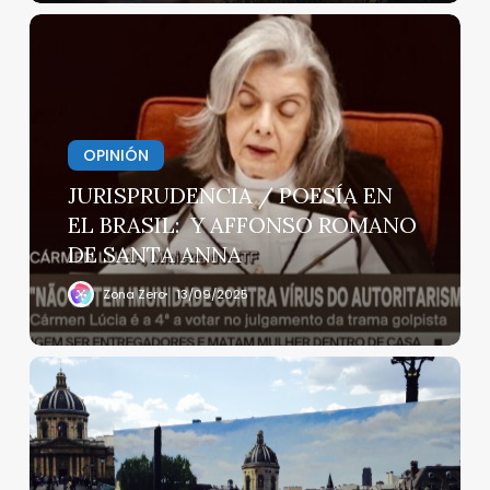
JURISPRUDENCIA
/
POESÍA
EN
EL
OPINIÓN
BRASIL:
Y
JURISPRUDENCIA / POESÍA EN
AFFONSO
EL BRASIL: Y AFFONSO ROMANO
ROMANO
DE SANTA ANNA
DE
SANTA
Zona Zero
13/09/2025
ANNA
DE
LUGARES
PARISINOS
II