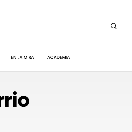
sear
EN LA MIRA
ACADEMIA
rrio