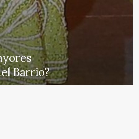
 que cubre las últimas noticias y eventos de relevancia 
ayores
rmados sobre una amplia variedad de temas, incluyendo 
del Barrio?
e esfuerza por actualizar el portal en tiempo real, aseg
s en proporcionar análisis detallados sobre cuestiones d
ulos y deportes que mantendrán informados a nuestros 
eracidad en nuestras publicaciones para ofrecer un espac
r el contrario, con nuestro equipo humano y el apoyo de
s públicas nuestras referencias y créditos a fuentes ex
de noticias de