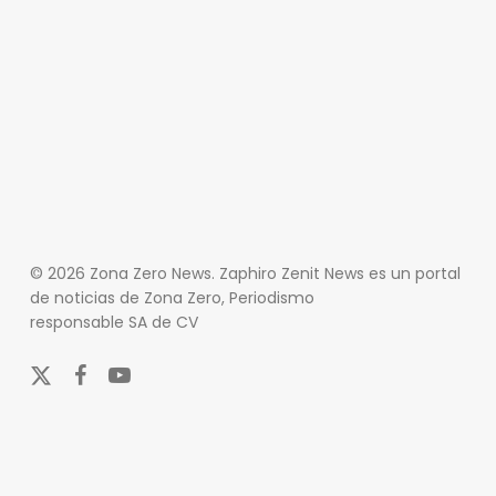
© 2026 Zona Zero News. Zaphiro Zenit News es un portal
de noticias de Zona Zero, Periodismo
responsable SA de CV
x-
facebook
youtube
twitter
En Zona Zero, ofrecemos una plataforma integral que
cubre las últimas noticias y eventos de relevancia en