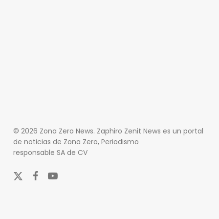
© 2026 Zona Zero News. Zaphiro Zenit News es un portal
de noticias de Zona Zero, Periodismo
responsable SA de CV
x-
facebook
youtube
twitter
En Zona Zero, ofrecemos una plataforma integral que