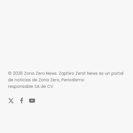
© 2026 Zona Zero News. Zaphiro Zenit News es un portal
de noticias de Zona Zero, Periodismo
responsable SA de CV
x-
facebook
youtube
twitter
En Zona Zero, ofrecemos una plataforma integral que
cubre las últimas noticias y eventos de relevancia en