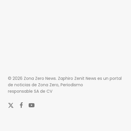
© 2026 Zona Zero News. Zaphiro Zenit News es un portal
de noticias de Zona Zero, Periodismo
responsable SA de CV
x-
facebook
youtube
twitter
En Zona Zero, ofrecemos una plataforma integral que