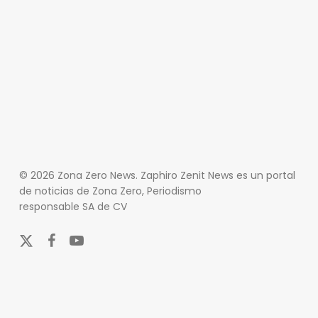
© 2026 Zona Zero News. Zaphiro Zenit News es un portal
de noticias de Zona Zero, Periodismo
responsable SA de CV
x-
facebook
youtube
twitter
En Zona Zero, ofrecemos una plataforma integral que
cubre las últimas noticias y eventos de relevancia en