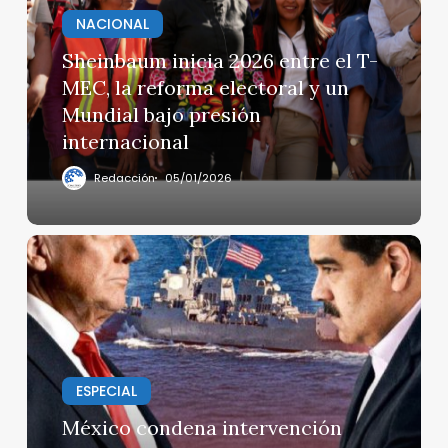
entre
NACIONAL
el
T-
Sheinbaum inicia 2026 entre el T-
MEC,
MEC, la reforma electoral y un
la
Mundial bajo presión
reforma
internacional
electoral
y
Redacción
05/01/2026
un
Mundial
bajo
México
presión
condena
internacional
intervención
militar
en
Venezuela
ESPECIAL
México condena intervención