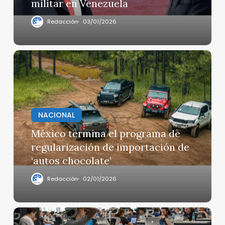
militar en Venezuela
Redacción
03/01/2026
México
termina
el
programa
de
NACIONAL
regularización
de
México termina el programa de
importación
regularización de importación de
de
‘autos chocolate’
‘autos
chocolate’
Redacción
02/01/2026
México