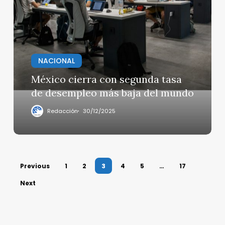
cierra
con
segunda
tasa
de
desempleo
NACIONAL
más
México cierra con segunda tasa
baja
de desempleo más baja del mundo
del
mundo
Redacción
30/12/2025
Previous
1
2
3
4
5
…
17
Next