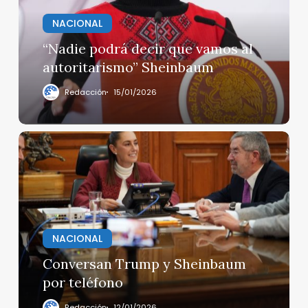
al
autoritarismo”
NACIONAL
Sheinbaum
“Nadie podrá decir que vamos al
autoritarismo” Sheinbaum
Redacción
15/01/2026
Conversan
Trump
y
Sheinbaum
por
teléfono
NACIONAL
Conversan Trump y Sheinbaum
por teléfono
Redacción
12/01/2026