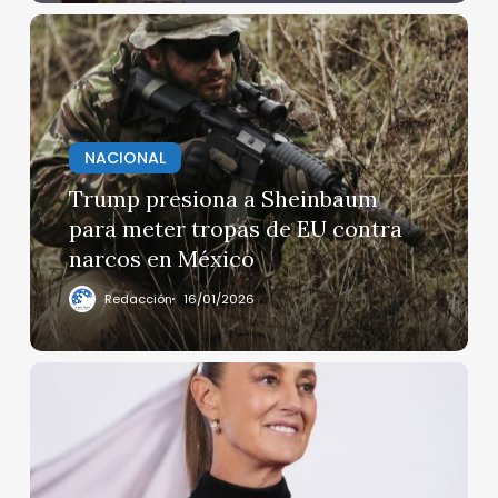
Trump
presiona
a
Sheinbaum
para
NACIONAL
meter
tropas
Trump presiona a Sheinbaum
de
para meter tropas de EU contra
EU
narcos en México
contra
narcos
Redacción
16/01/2026
en
México
“Nadie
podrá
decir
que
vamos