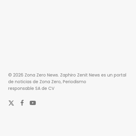
© 2026 Zona Zero News. Zaphiro Zenit News es un portal
de noticias de Zona Zero, Periodismo
responsable SA de CV
x-
facebook
youtube
twitter
En Zona Zero, ofrecemos una plataforma integral que
cubre las últimas noticias y eventos de relevancia en