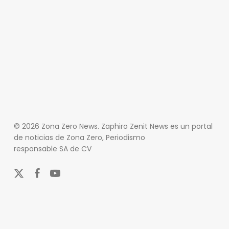
© 2026 Zona Zero News. Zaphiro Zenit News es un portal
de noticias de Zona Zero, Periodismo
responsable SA de CV
x-
facebook
youtube
twitter
En Zona Zero, ofrecemos una plataforma integral que
cubre las últimas noticias y eventos de relevancia en