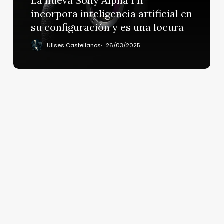
La nueva Sony Alpha 1 II
artificial
incorpora inteligencia artificial en
en
su configuración y es una locura
su
configuración
Ulises Castellanos
26/03/2025
y
es
una
locura