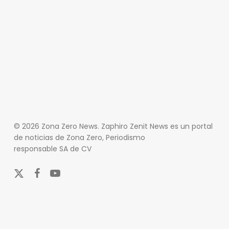
© 2026 Zona Zero News. Zaphiro Zenit News es un portal
de noticias de Zona Zero, Periodismo
responsable SA de CV
x-
facebook
youtube
twitter
En Zona Zero, ofrecemos una plataforma integral que
cubre las últimas noticias y eventos de relevancia en