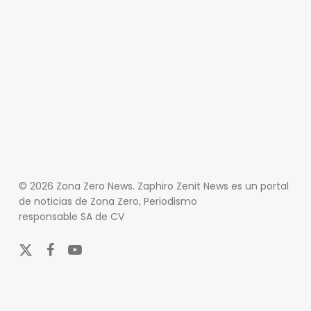
© 2026 Zona Zero News. Zaphiro Zenit News es un portal
de noticias de Zona Zero, Periodismo
responsable SA de CV
x-
facebook
youtube
twitter
En Zona Zero, ofrecemos una plataforma integral que