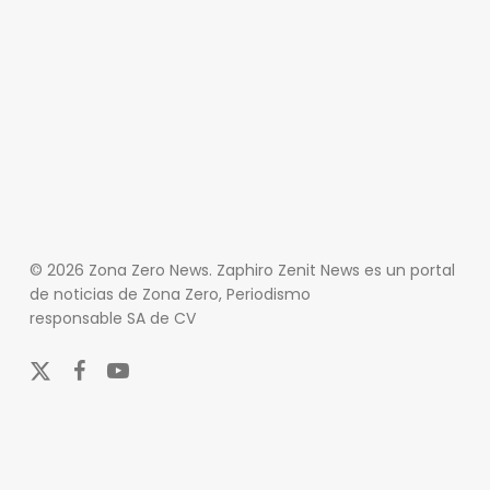
© 2026 Zona Zero News. Zaphiro Zenit News es un portal
de noticias de Zona Zero, Periodismo
responsable SA de CV
x-
facebook
youtube
twitter
En Zona Zero, ofrecemos una plataforma integral que
cubre las últimas noticias y eventos de relevancia en