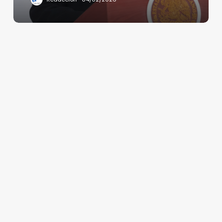
390 mil
millones
a
proveedores