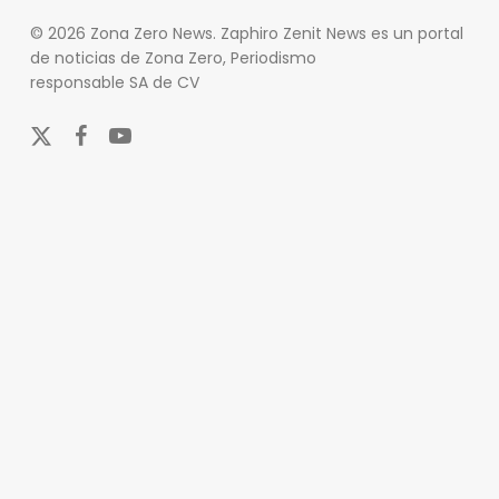
© 2026 Zona Zero News. Zaphiro Zenit News es un portal
de noticias de Zona Zero, Periodismo
responsable SA de CV
x-
facebook
youtube
twitter
En Zona Zero, ofrecemos una plataforma integral que
cubre las últimas noticias y eventos de relevancia en
los ámbitos nacional e internacional. Nuestro
compromiso es mantener a nuestros lectores
informados sobre una amplia variedad de temas,
incluyendo actualidad, entretenimiento, cultura y
deportes.
Nuestro equipo de periodistas y colaboradores se
esfuerza por actualizar el portal en tiempo real,
asegurando que siempre tenga acceso a la