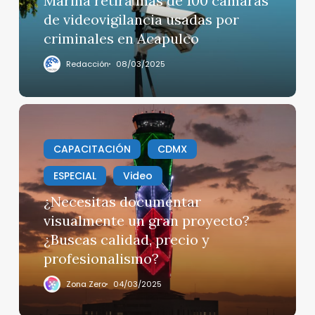
Marina retira más de 100 cámaras
videovigilancia
de videovigilancia usadas por
usadas
criminales en Acapulco
por
criminales
Redacción
08/03/2025
en
Acapulco
¿Necesitas
documentar
visualmente
CAPACITACIÓN
CDMX
un
ESPECIAL
Video
gran
proyecto?
¿Necesitas documentar
¿Buscas
visualmente un gran proyecto?
calidad,
¿Buscas calidad, precio y
precio
profesionalismo?
y
profesionalismo?
Zona Zero
04/03/2025