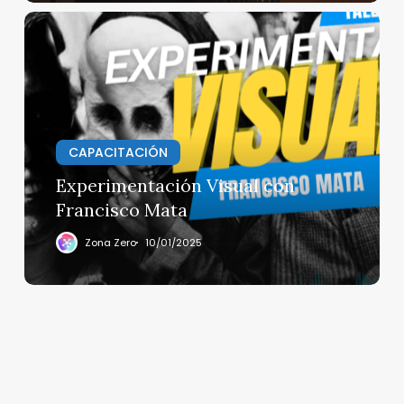
Experimentación
Visual
con
Francisco
Mata
CAPACITACIÓN
Experimentación Visual con
Francisco Mata
Zona Zero
10/01/2025