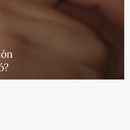
 que cubre las últimas noticias y eventos de relevancia 
ión
rmados sobre una amplia variedad de temas, incluyendo 
ó?
e esfuerza por actualizar el portal en tiempo real, aseg
s en proporcionar análisis detallados sobre cuestiones d
ulos y deportes que mantendrán informados a nuestros 
eracidad en nuestras publicaciones para ofrecer un espac
r el contrario, con nuestro equipo humano y el apoyo de
s públicas nuestras referencias y créditos a fuentes ex
de noticias de