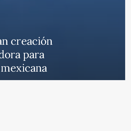
an creación
 que cubre las últimas noticias y eventos de relevancia 
dora para
rmados sobre una amplia variedad de temas, incluyendo 
n mexicana
e esfuerza por actualizar el portal en tiempo real, aseg
s en proporcionar análisis detallados sobre cuestiones d
ulos y deportes que mantendrán informados a nuestros 
eracidad en nuestras publicaciones para ofrecer un espac
r el contrario, con nuestro equipo humano y el apoyo de
s públicas nuestras referencias y créditos a fuentes ex
de noticias de