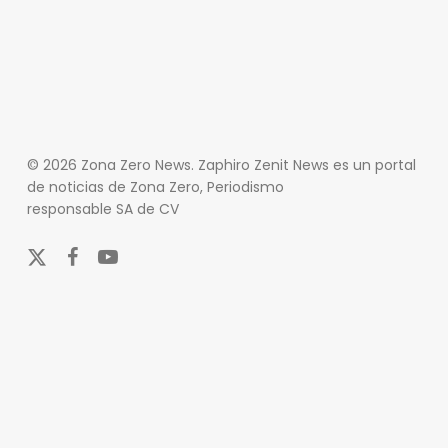
© 2026 Zona Zero News. Zaphiro Zenit News es un portal
de noticias de Zona Zero, Periodismo
responsable SA de CV
x-
facebook
youtube
twitter
En Zona Zero, ofrecemos una plataforma integral que
cubre las últimas noticias y eventos de relevancia en
los ámbitos nacional e internacional. Nuestro
compromiso es mantener a nuestros lectores
informados sobre una amplia variedad de temas,