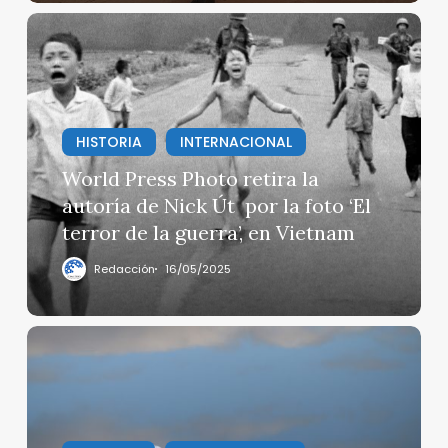
World
Press
Photo
retira
la
HISTORIA
INTERNACIONAL
autoría
de
World Press Photo retira la
Nick
autoría de Nick Út por la foto ‘El
Út
terror de la guerra’, en Vietnam
por
la
Redacción
16/05/2025
foto
‘El
terror
World
de
Press
la
Photo
guerra’,
anuncia
en
a