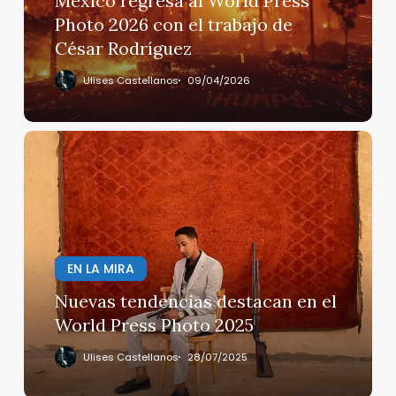
México regresa al World Press
con
Photo 2026 con el trabajo de
el
César Rodríguez
trabajo
de
Ulises Castellanos
09/04/2026
César
Rodríguez
Nuevas
tendencias
destacan
en
el
World
Press
EN LA MIRA
Photo
Nuevas tendencias destacan en el
2025
World Press Photo 2025
Ulises Castellanos
28/07/2025