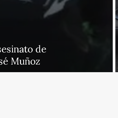
 que cubre las últimas noticias y eventos de relevancia 
sesinato de
rmados sobre una amplia variedad de temas, incluyendo 
sé Muñoz
e esfuerza por actualizar el portal en tiempo real, aseg
s en proporcionar análisis detallados sobre cuestiones d
ulos y deportes que mantendrán informados a nuestros 
eracidad en nuestras publicaciones para ofrecer un espac
r el contrario, con nuestro equipo humano y el apoyo de
s públicas nuestras referencias y créditos a fuentes ex
de noticias de