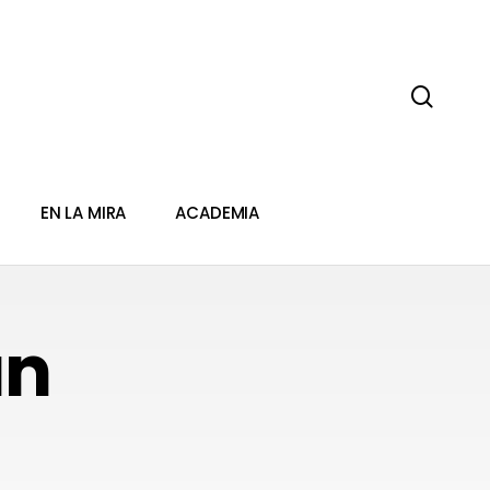
sear
EN LA MIRA
ACADEMIA
án