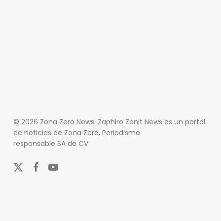
© 2026 Zona Zero News. Zaphiro Zenit News es un portal
de noticias de Zona Zero, Periodismo
responsable SA de CV
x-
facebook
youtube
twitter
En Zona Zero, ofrecemos una plataforma integral que
cubre las últimas noticias y eventos de relevancia en