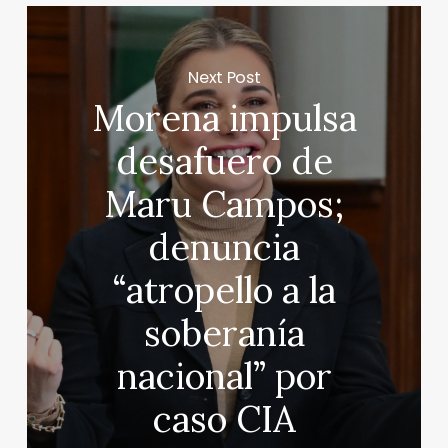
Next Post
Morena impulsa
desafuero de
Maru Campos;
denuncia
“atropello a la
soberanía
nacional” por
caso CIA