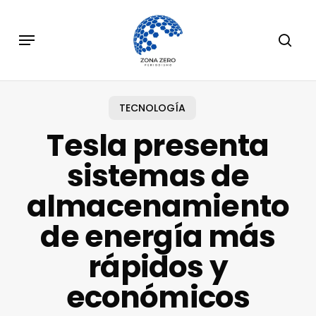
Skip
to
Menu
sear
main
content
TECNOLOGÍA
Tesla presenta
sistemas de
almacenamiento
de energía más
rápidos y
económicos