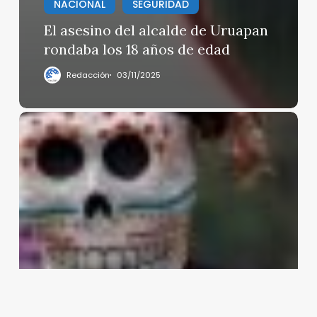
NACIONAL
SEGURIDAD
El asesino del alcalde de Uruapan
rondaba los 18 años de edad
Redacción
03/11/2025
Gran
Desfile
del
Día
de
Muertos
en
Ciudad
de
México