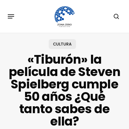
Skip
to
Menu
sear
main
content
CULTURA
«Tiburón» la
película de Steven
Spielberg cumple
50 años ¿Qué
tanto sabes de
ella?