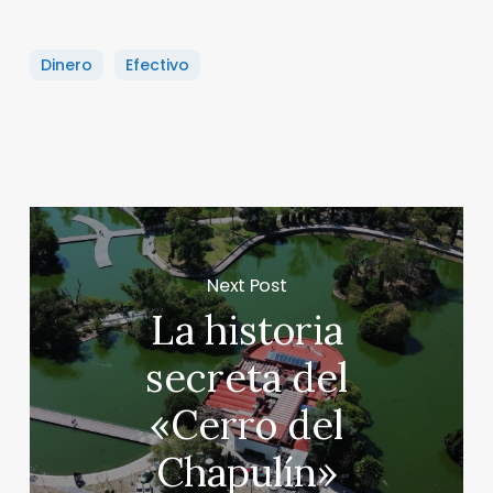
Dinero
Efectivo
Next Post
La historia
secreta del
«Cerro del
Chapulín»