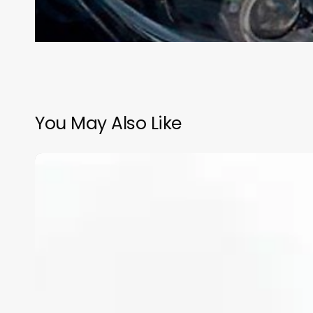
You May Also Like
Trump
ordena
el
despliegue
en
Los
Ángeles
de