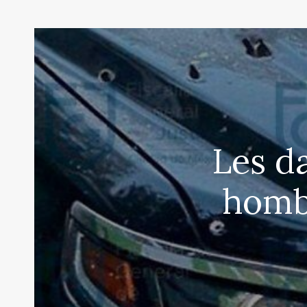
Les d
homb