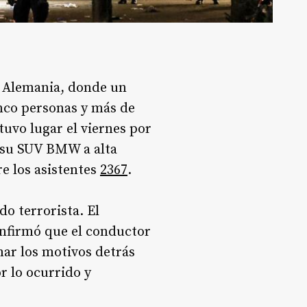
 Alemania, donde un
inco personas y más de
tuvo lugar el viernes por
 su SUV BMW a alta
e los asistentes
2
3
6
7
.
do terrorista. El
onfirmó que el conductor
nar los motivos detrás
r lo ocurrido y