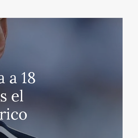
a a 18
s el
rico