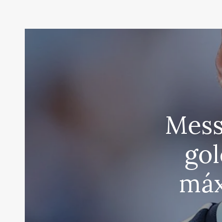
Messi
gol
máx