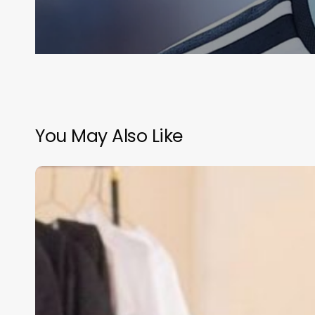
You May Also Like
Este
fin
de
semana
será
la
segunda
edición