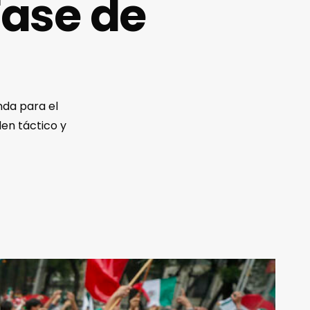
Fase de
nda para el
den táctico y