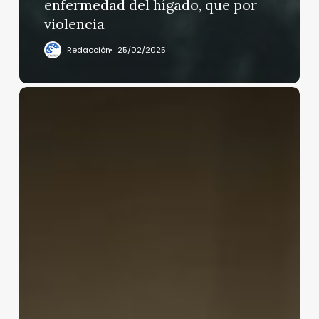
enfermedad del hígado, que por
violencia
Redacción
25/02/2025
Anuncian
regulación
de
bicis
y
motos
eléctricas
en
CDMX