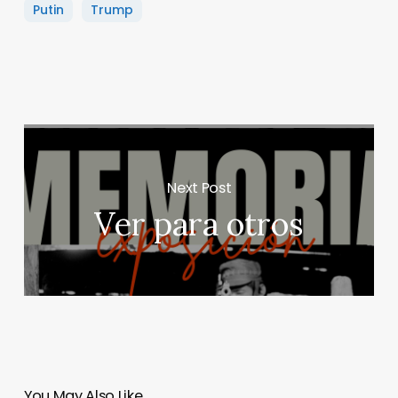
Putin
Trump
Next Post
Ver para otros
You May Also Like