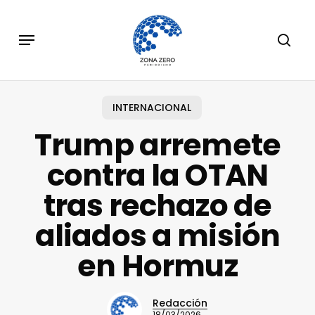
Skip
to
Menu
sear
main
content
INTERNACIONAL
Trump arremete
contra la OTAN
tras rechazo de
aliados a misión
en Hormuz
Redacción