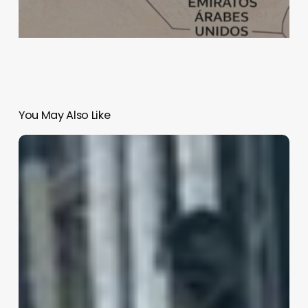
You May Also Like
Se
intensifican
los
bombardeos
rusos
sobre
Ucrania