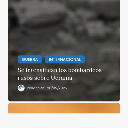
GUERRA
INTERNACIONAL
Se intensifican los bombardeos
rusos sobre Ucrania
Redacción
26/05/2025
Daniel
Noboa
fracasa
en