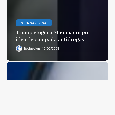
INTERNACIONAL
Trump elogia a Sheinbaum por
idea de campaña antidrogas
Redacción
19/02/2025
Apple
planea
dividir
los
lanzamientos
de
iPhone
en
primavera