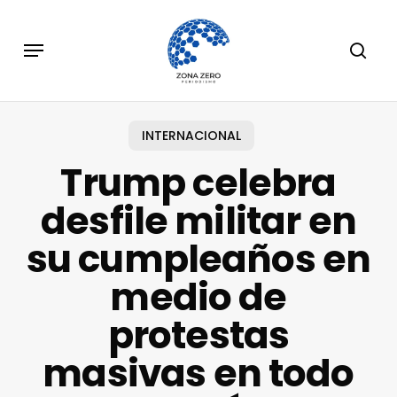
Skip
to
Menu
sear
main
content
INTERNACIONAL
Trump celebra
desfile militar en
su cumpleaños en
medio de
protestas
masivas en todo