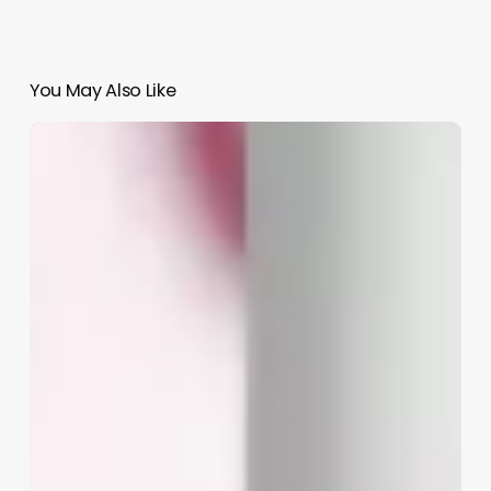
You May Also Like
Trump
elogia
a
Sheinbaum
por
idea
de
campaña
antidrogas