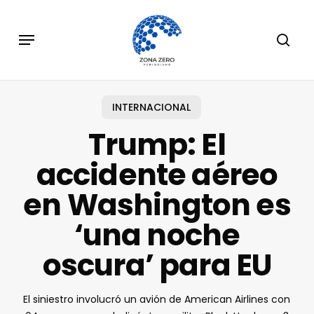
Skip
to
Menu
sear
main
content
INTERNACIONAL
Trump: El
accidente aéreo
en Washington es
‘una noche
oscura’ para EU
El siniestro involucró un avión de American Airlines con