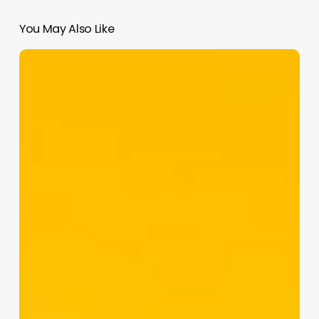
You May Also Like
Kodak,
su
marca
era
sinónimo
de
fotografía