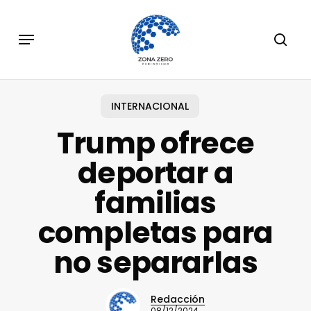
Skip
to
Menu
sear
main
content
INTERNACIONAL
Trump ofrece
deportar a
familias
completas para
no separarlas
Redacción