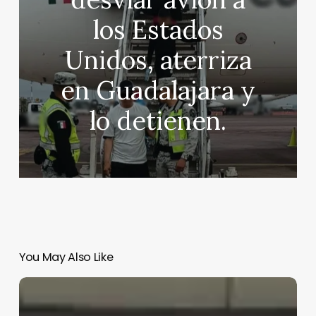
los Estados
Unidos, aterriza
en Guadalajara y
lo detienen.
You May Also Like
Golpe
al