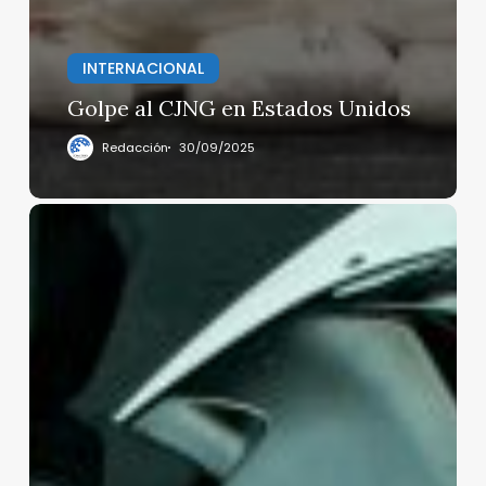
INTERNACIONAL
Golpe al CJNG en Estados Unidos
Redacción
30/09/2025
Las
mejores
motos
para
la
ciudad