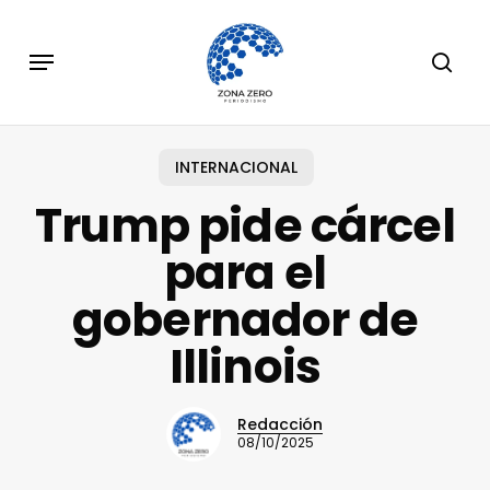
Skip
to
Menu
sear
main
content
INTERNACIONAL
Trump pide cárcel
para el
gobernador de
Illinois
Redacción
08/10/2025