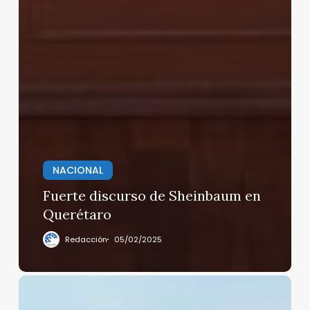
NACIONAL
Fuerte discurso de Sheinbaum en
Querétaro
Redacción
05/02/2025
México
resuelve