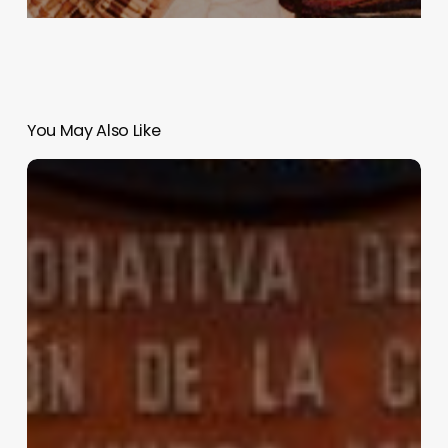
You May Also Like
Fuerte
discurso
de
Sheinbaum
en
Querétaro