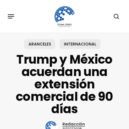
Skip
to
Menu
sear
main
content
ARANCELES
INTERNACIONAL
Trump y México
acuerdan una
extensión
comercial de 90
días
Redacción