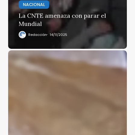
NACIONAL
La CNTE amenaza con parar el
Mundial
Redacción
14/11/2025
¿Qué
celebran
los
Mexicanos
este
5
de
Mayo?