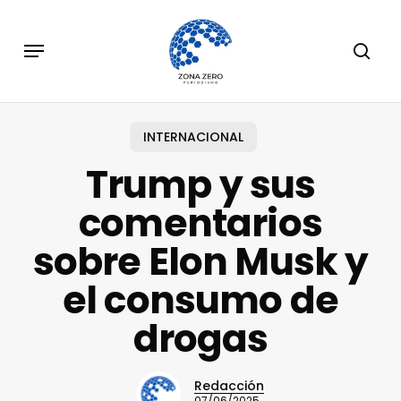
Skip
to
Menu
sear
main
content
INTERNACIONAL
Trump y sus
comentarios
sobre Elon Musk y
el consumo de
drogas
Redacción