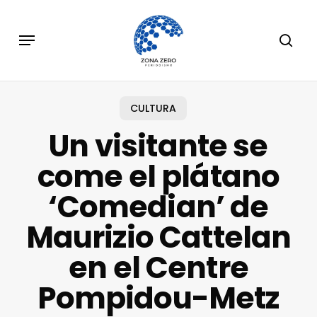
Skip
to
Menu
sear
main
content
CULTURA
Un visitante se
come el plátano
‘Comedian’ de
Maurizio Cattelan
en el Centre
Pompidou-Metz