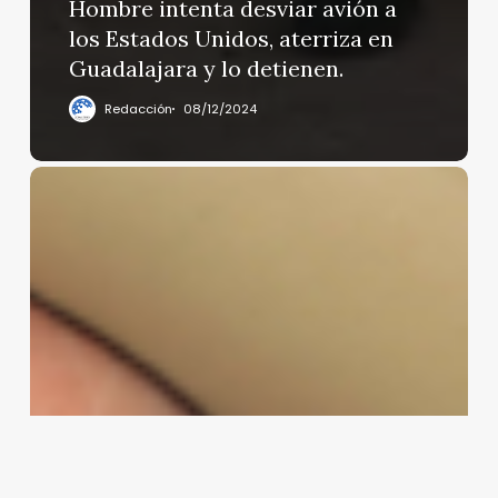
Hombre intenta desviar avión a
los Estados Unidos, aterriza en
Guadalajara y lo detienen.
Redacción
08/12/2024
«Falta
de
respeto
incluir
a
México
en
lista
de
enemigos»:
Ken
Salazar