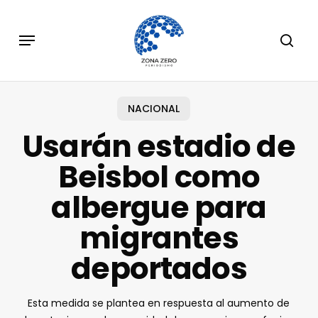
Skip
to
Menu
sear
main
content
NACIONAL
Usarán estadio de
Beisbol como
albergue para
migrantes
deportados
Esta medida se plantea en respuesta al aumento de