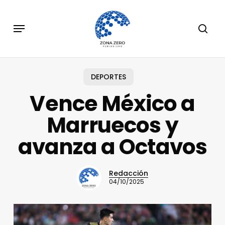
Skip
to
Menu
sear
main
content
DEPORTES
Vence México a
Marruecos y
avanza a Octavos
Redacción
04/10/2025