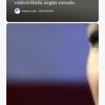
embotellada, según estudio
Redacción
18/12/2025
Kari
Lake,
posible
nueva
Embajadora
de
los
Estados
Unidos
en
México.