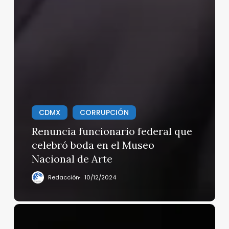
CDMX
CORRUPCIÓN
Renuncia funcionario federal que
celebró boda en el Museo
Nacional de Arte
Redacción
10/12/2024
La nueva
Sony